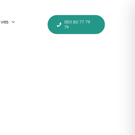
ives
0511 80 77 79
79