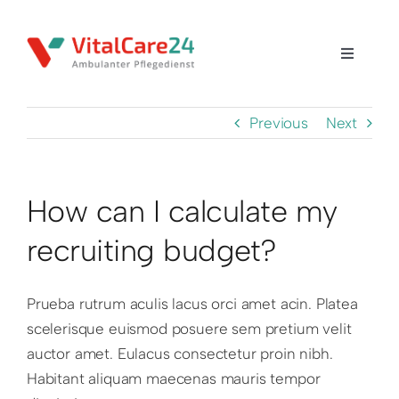
Skip
to
content
Toggle
Navigati
Home
Previous
Next
Über uns
How can I calculate my
Leistungen
recruiting budget?
Informatives
Prueba rutrum aculis lacus orci amet acin. Platea
scelerisque euismod posuere sem pretium velit
Kontakt
auctor amet. Eulacus consectetur proin nibh.
Habitant aliquam maecenas mauris tempor