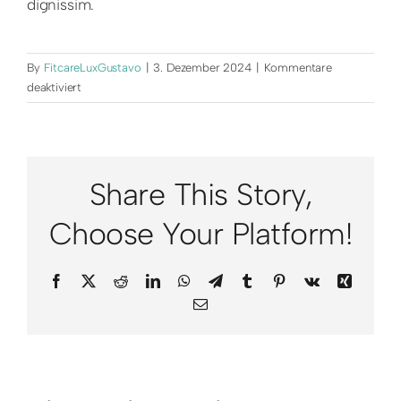
dignissim.
By
FitcareLuxGustavo
|
3. Dezember 2024
|
Kommentare
für
deaktiviert
How
can
I
calculate
Share This Story,
my
recruiting
Choose Your Platform!
budget?
Facebook
X
Reddit
LinkedIn
WhatsApp
Telegram
Tumblr
Pinterest
Vk
Xing
Email